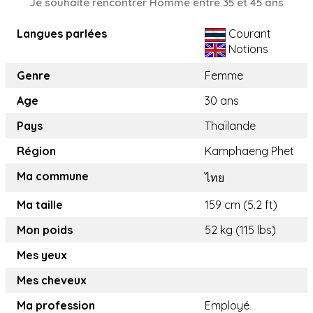
Je souhaite rencontrer Homme entre 35 et 45 ans
Langues parlées
Courant
Notions
Genre
Femme
Age
30 ans
Pays
Thaïlande
Région
Kamphaeng Phet
Ma commune
ไทย
Ma taille
159 cm (5.2 ft)
Mon poids
52 kg (115 lbs)
Mes yeux
Mes cheveux
Ma profession
Employé