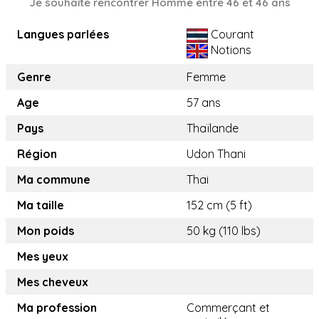
Je souhaite rencontrer Homme entre 46 et 46 ans
Langues parlées
Courant
Notions
Genre
Femme
Age
57 ans
Pays
Thaïlande
Région
Udon Thani
Ma commune
Thai
Ma taille
152 cm (5 ft)
Mon poids
50 kg (110 lbs)
Mes yeux
Mes cheveux
Ma profession
Commerçant et