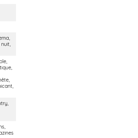
nema,
nuit,
ble,
tique,
nête,
icant,
try,
ns,
azines