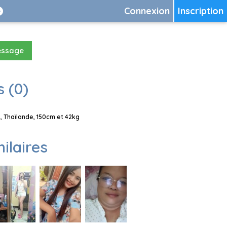
Connexion
Inscription
essage
 (0)
 Thaïlande, 150cm et 42kg
milaires