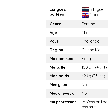
Langues
Bilingue
parlées
Notions
Genre
Femme
Age
41 ans
Pays
Thaïlande
Région
Chiang Mai
Ma commune
Fang
Ma taille
150 cm (4.9 ft)
Mon poids
42 kg (93 lbs)
Mes yeux
Noir
Mes cheveux
Noir
Ma profession
Profession libé
assimilé