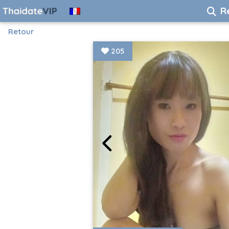
R
Retour
205