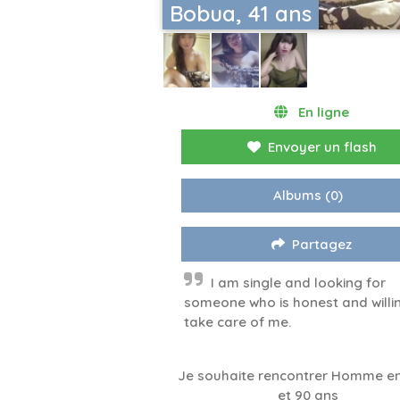
Bobua, 41 ans
En ligne
Envoyer un flash
Albums
(0)
Partagez
I am single and looking for
someone who is honest and willi
take care of me.
Je souhaite rencontrer Homme en
et 90 ans