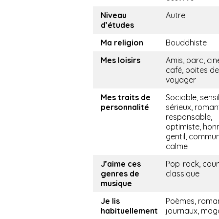
Niveau
Autre
d’études
Ma religion
Bouddhiste
Mes loisirs
Amis, parc, ci
café, boites de 
voyager
Mes traits de
Sociable, sensi
personnalité
sérieux, roman
responsable,
optimiste, hon
gentil, commun
calme
J’aime ces
Pop-rock, coun
genres de
classique
musique
Je lis
Poèmes, roma
habituellement
journaux, mag