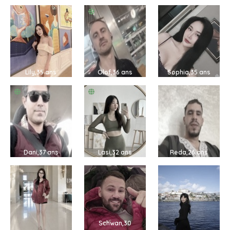
Lily,35 ans
Olof,36 ans
Sophia,35 ans
Dani,37 ans
Lasi,32 ans
Reda,26 ans
Schwan,30