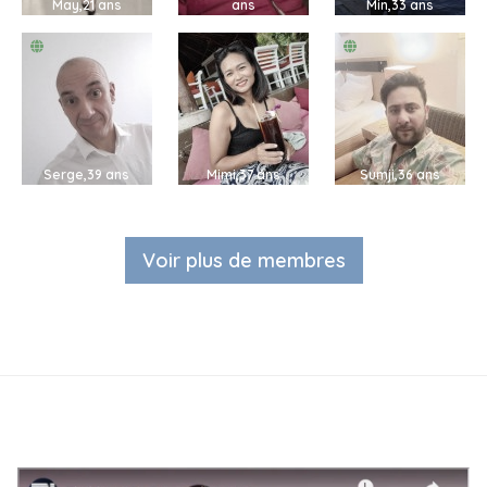
May,21 ans
ans
Min,33 ans
Serge,39 ans
Mimi,37 ans
Sumji,36 ans
Voir plus de membres