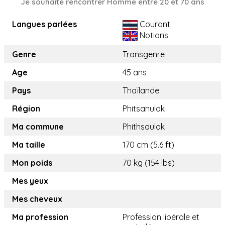
Je souhaite rencontrer Homme entre 20 et 70 ans
Langues parlées
Courant
Notions
Genre
Transgenre
Age
45 ans
Pays
Thaïlande
Région
Phitsanulok
Ma commune
Phithsaulok
Ma taille
170 cm (5.6 ft)
Mon poids
70 kg (154 lbs)
Mes yeux
Mes cheveux
Ma profession
Profession libérale et