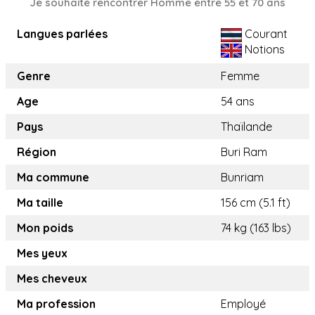
Je souhaite rencontrer Homme entre 55 et 70 ans
Langues parlées
Courant
Notions
Genre
Femme
Age
54 ans
Pays
Thaïlande
Région
Buri Ram
Ma commune
Bunriam
Ma taille
156 cm (5.1 ft)
Mon poids
74 kg (163 lbs)
Mes yeux
Mes cheveux
Ma profession
Employé