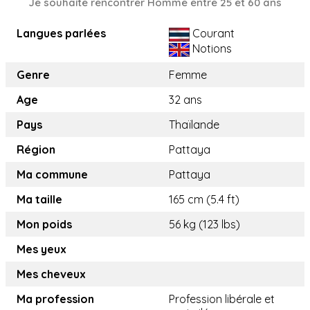
Je souhaite rencontrer Homme entre 25 et 60 ans
Langues parlées
Courant
Notions
Genre
Femme
Age
32 ans
Pays
Thaïlande
Région
Pattaya
Ma commune
Pattaya
Ma taille
165 cm (5.4 ft)
Mon poids
56 kg (123 lbs)
Mes yeux
Mes cheveux
Ma profession
Profession libérale et