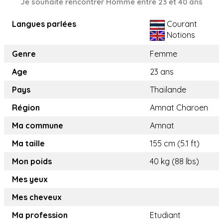
Je souhaite rencontrer Homme entre 23 et 40 ans
Langues parlées
Courant
Notions
Genre
Femme
Age
23 ans
Pays
Thaïlande
Région
Amnat Charoen
Ma commune
Amnat
Ma taille
155 cm (5.1 ft)
Mon poids
40 kg (88 lbs)
Mes yeux
Mes cheveux
Ma profession
Etudiant