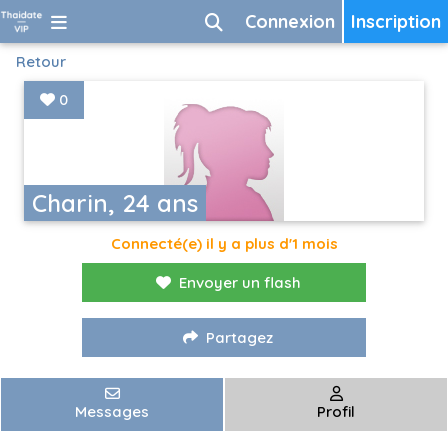
Connexion
Inscription
Retour
0
Charin, 24 ans
Connecté(e) il y a plus d'1 mois
Envoyer un flash
Partagez
Messages
Profil