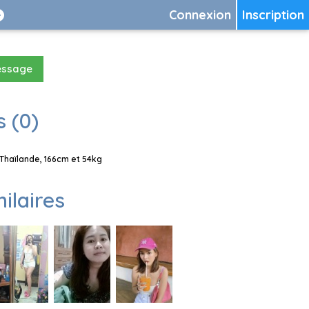
Connexion
Inscription
essage
 (0)
Thaïlande, 166cm et 54kg
milaires