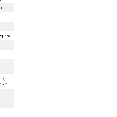
s)
eprise
te,
able