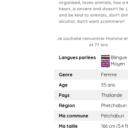
organized, loves animals, has a 
heart, is sincere and doesn't lie. 
and be kind to animals, don't dri
alcohol, don't want scammers!!
Je souhaite rencontrer Homme en
et 77 ans
Langues parlées
Bilingue
Moyen
Genre
Femme
Age
55 ans
Pays
Thaïlande
Région
Phetchaburi
Ma commune
Petchaburi
Ma taille
166 cm (5.4 f