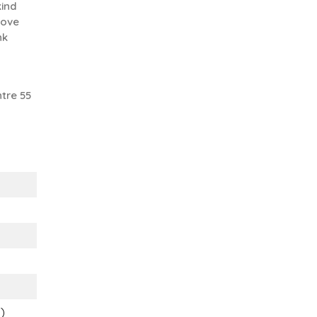
kind
Love
nk
tre 55
t)