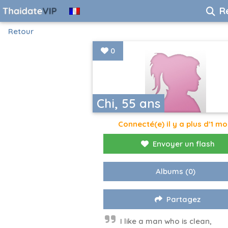
R
Retour
0
Chi, 55 ans
Connecté(e) il y a plus d'1 mo
Envoyer un flash
Albums
(0)
Partagez
I like a man who is clean,