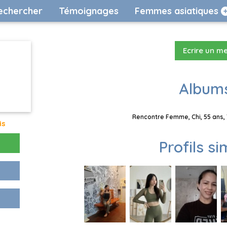
echercher
Témoignages
Femmes asiatiques
Ecrire un m
Albums
Rencontre Femme, Chi, 55 ans, 
is
Profils si