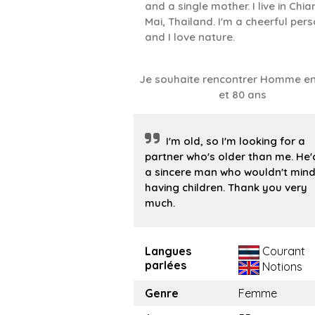
and a single mother. I live in Chi
Mai, Thailand. I'm a cheerful per
and I love nature.
Je souhaite rencontrer Homme en
et 80 ans
I'm old, so I'm looking for a
partner who's older than me. He'
a sincere man who wouldn't min
having children. Thank you very
much.
Langues
Courant
parlées
Notions
Genre
Femme