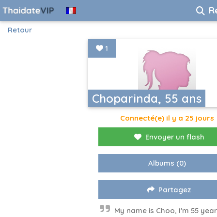
R
Retour
1
Choparinda, 55 ans
Connecté(e) il y a 25 jours
Envoyer un flash
Albums
(0)
Partagez
My name is Choo, I'm 55 year