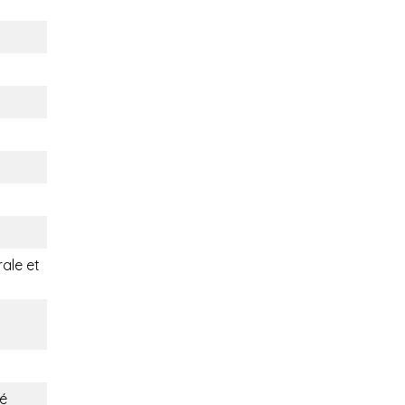
rale et
fé