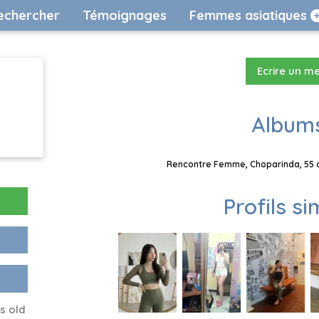
echercher
Témoignages
Femmes asiatiques
Ecrire un m
Albums
Rencontre Femme, Choparinda, 55 a
Profils si
s old