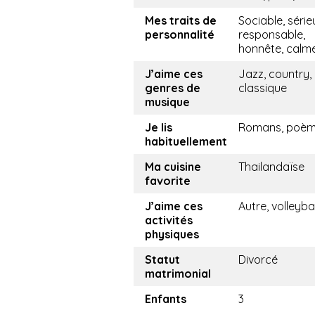
Mes traits de
Sociable, série
personnalité
responsable,
honnête, calm
J’aime ces
Jazz, country,
genres de
classique
musique
Je lis
Romans, poè
habituellement
Ma cuisine
Thailandaïse
favorite
J’aime ces
Autre, volleybal
activités
physiques
Statut
Divorcé
matrimonial
Enfants
3