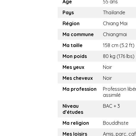
Age
55 ans
Pays
Thaïlande
Région
Chiang Mai
Ma commune
Chiangmai
Ma taille
158 cm (5.2 ft)
Mon poids
80 kg (176 lbs)
Mes yeux
Noir
Mes cheveux
Noir
Ma profession
Profession libé
assimilé
Niveau
BAC + 3
d’études
Ma religion
Bouddhiste
Mes loisirs
Amis, parc, ca