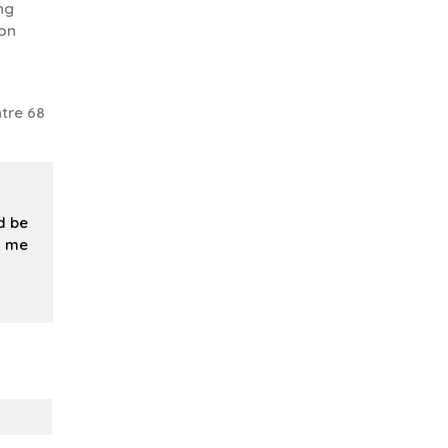
ang
son
tre 68
d be
d me