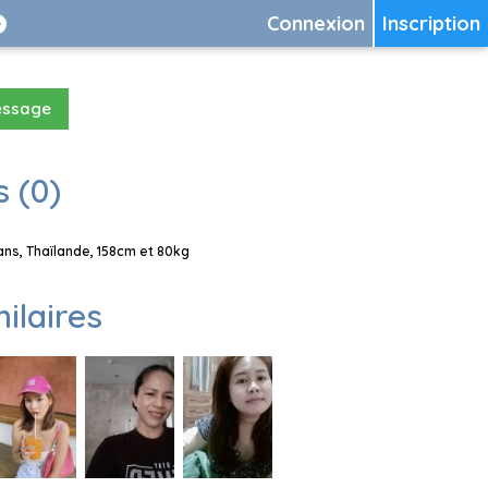
Connexion
Inscription
essage
 (0)
ns, Thaïlande, 158cm et 80kg
milaires