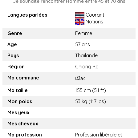
Je souhaite rencontrer Homme entre 45 et 70 ans
Langues parlées
Courant
Notions
Genre
Femme
Age
57 ans
Pays
Thaïlande
Région
Chiang Rai
Ma commune
เมือง
Ma taille
155 cm (5.1 ft)
Mon poids
53 kg (117 lbs)
Mes yeux
Mes cheveux
Ma profession
Profession libérale et