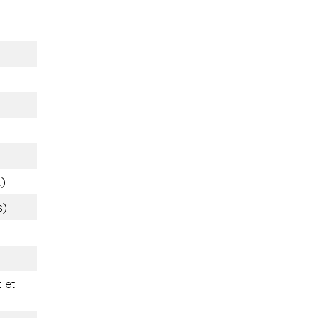
t)
s)
 et