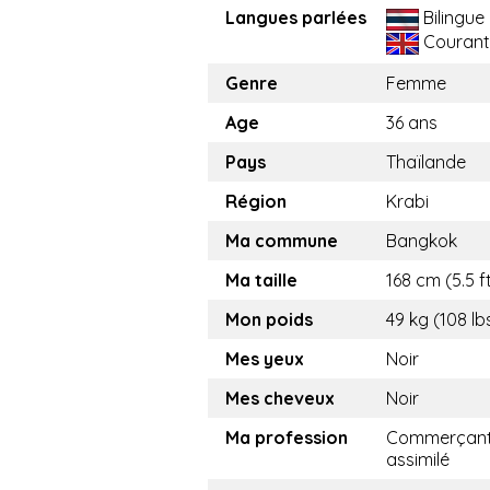
Langues parlées
Bilingue
Courant
Genre
Femme
Age
36 ans
Pays
Thaïlande
Région
Krabi
Ma commune
Bangkok
Ma taille
168 cm (5.5 f
Mon poids
49 kg (108 lb
Mes yeux
Noir
Mes cheveux
Noir
Ma profession
Commerçant
assimilé