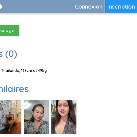
Connexion
Inscription
essage
 (0)
 Thaïlande, 168cm et 49kg
milaires