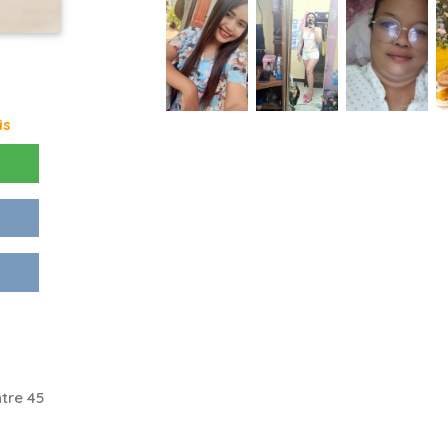
is
tre 45