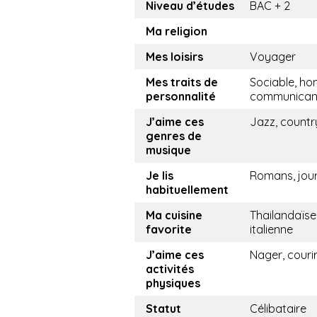
Niveau d’études
BAC + 2
Ma religion
Mes loisirs
Voyager
Mes traits de
Sociable, ho
personnalité
communican
J’aime ces
Jazz, countr
genres de
musique
Je lis
Romans, jou
habituellement
Ma cuisine
Thailandaïse
favorite
italienne
J’aime ces
Nager, couri
activités
physiques
Statut
Célibataire