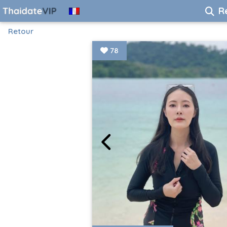
R
Retour
78