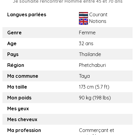
Je souhaite rencontrer Homme entre 45 et 70 ans
Langues parlées
Courant
Notions
Genre
Femme
Age
32 ans
Pays
Thaïlande
Région
Phetchaburi
Ma commune
Taya
Ma taille
173 cm (5.7 ft)
Mon poids
90 kg (198 lbs)
Mes yeux
Mes cheveux
Ma profession
Commerçant et