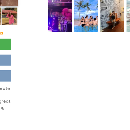
is
erate
great
 my