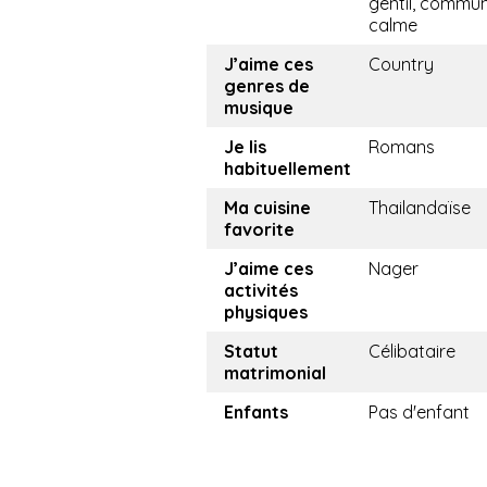
gentil, commun
calme
J’aime ces
Country
genres de
musique
Je lis
Romans
habituellement
Ma cuisine
Thailandaïse
favorite
J’aime ces
Nager
activités
physiques
Statut
Célibataire
matrimonial
Enfants
Pas d'enfant