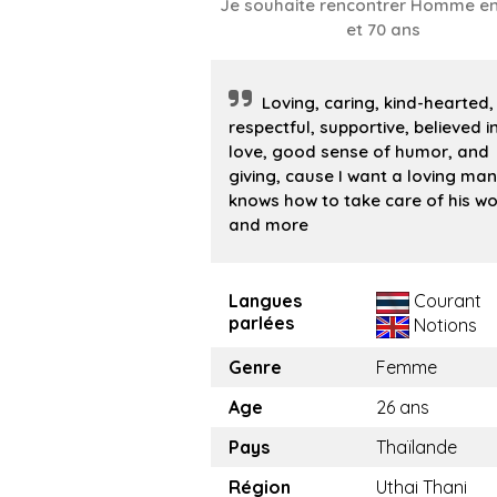
Je souhaite rencontrer Homme en
et 70 ans
Loving, caring, kind-hearted,
respectful, supportive, believed i
love, good sense of humor, and
giving, cause I want a loving ma
knows how to take care of his 
and more
Langues
Courant
parlées
Notions
Genre
Femme
Age
26 ans
Pays
Thaïlande
Région
Uthai Thani