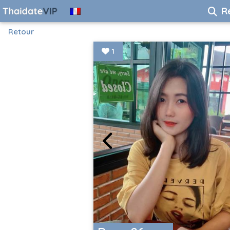
R
Retour
1