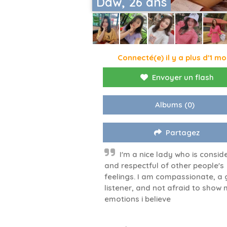
Daw, 26 ans
Connecté(e) il y a plus d'1 mo
Envoyer un flash
Albums
(0)
Partagez
I'm a nice lady who is consid
and respectful of other people's
feelings. I am compassionate, a 
listener, and not afraid to show
emotions i believe