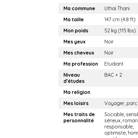
Ma commune
Uthai Thani
Ma taille
147 cm (4.8 ft)
Mon poids
52 kg (115 lbs)
Mes yeux
Noir
Mes cheveux
Noir
Ma profession
Etudiant
Niveau
BAC + 2
d’études
Ma religion
Mes loisirs
Voyager, parc
Mes traits de
Sociable, sensi
personnalité
sérieux, roman
responsable,
optimiste, hon