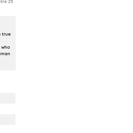
tre 25
n true
n who
woman