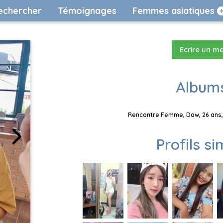
echercher
Témoignages
Femmes asiatiques
Ecrire un m
Albums
Rencontre Femme, Daw, 26 ans, 
Profils si