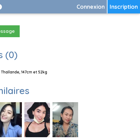
Connexion
Inscription
essage
 (0)
Thaïlande, 147cm et 52kg
milaires