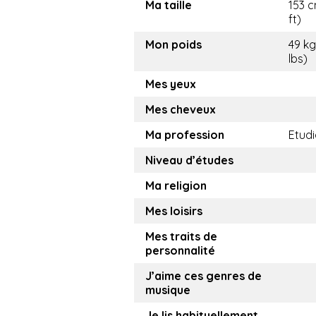
Ma taille
153 c
ft)
Mon poids
49 kg
lbs)
Mes yeux
Mes cheveux
Ma profession
Etudi
Niveau d’études
Ma religion
Mes loisirs
Mes traits de
personnalité
J’aime ces genres de
musique
Je lis habituellement