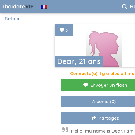
R
Retour
3
Dear, 21 ans
Connecté(e) il y a plus d'1 mo
Envoyer un flash
Albums
(0)
Partagez
Hello, my name is Dear. I am