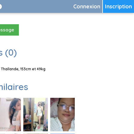
Connexion
Inscription
essage
 (0)
 Thaïlande, 153cm et 49kg
milaires