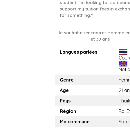
student. I’m looking for someone
support my tuition fees in excha
for something.”
Je souhaite rencontrer Homme en
et 30 ans
Langues parlées
Cour
Noti
Genre
Fem
Age
21 an
Pays
Thaï
Région
Roi E
Ma commune
Satu