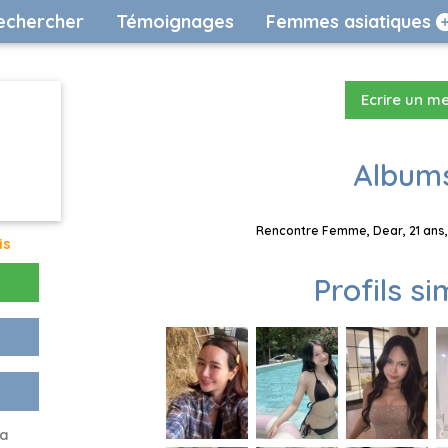
echercher
Témoignages
Femmes asiatiques
Ecrire un m
Albums
Rencontre Femme, Dear, 21 ans,
is
Profils si
 a