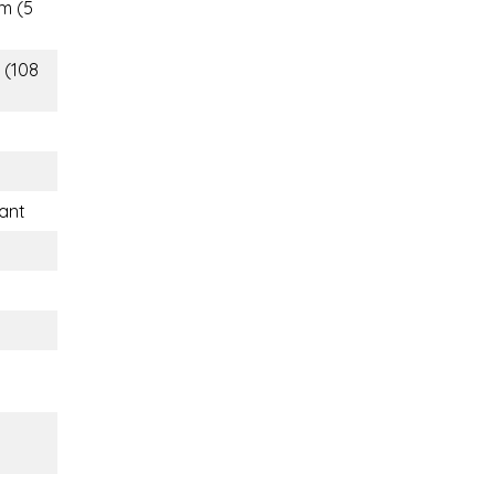
m (5
 (108
ant