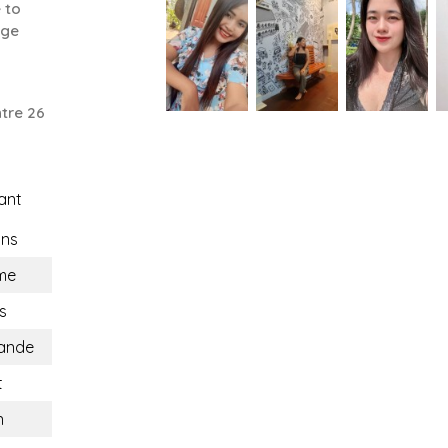
 to
nge
tre 26
ant
ons
me
s
lande
t
n