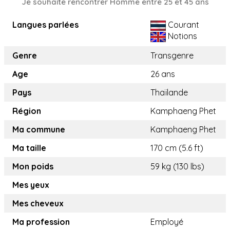
Je souhaite rencontrer Homme entre 25 et 45 ans
Langues parlées
Courant
Notions
Genre
Transgenre
Age
26 ans
Pays
Thaïlande
Région
Kamphaeng Phet
Ma commune
Kamphaeng Phet
Ma taille
170 cm (5.6 ft)
Mon poids
59 kg (130 lbs)
Mes yeux
Mes cheveux
Ma profession
Employé