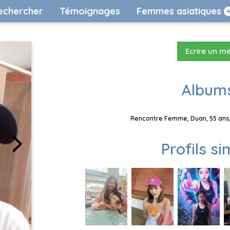
echercher
Témoignages
Femmes asiatiques
Ecrire un m
Albums
Rencontre Femme, Duan, 55 ans,
Profils si