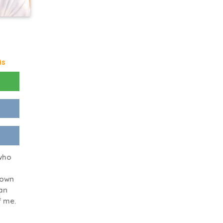
is
 who
rown
an
f me.