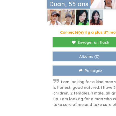
Duan, 55 ans
Connecté(e) il y a plus d'1 mo
Envoyer un flash
Albums
(0)
Partagez
I am looking for a kind man
is honest, good natured. I have 3
children, 2 females, 1 male, all g
up. I am looking for a man who c
take care of me and take care o