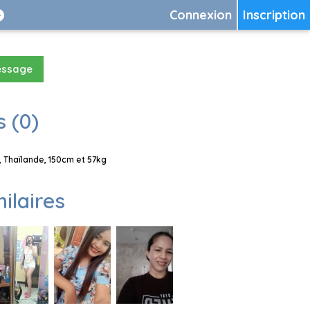
Connexion
Inscription
essage
 (0)
 Thaïlande, 150cm et 57kg
milaires