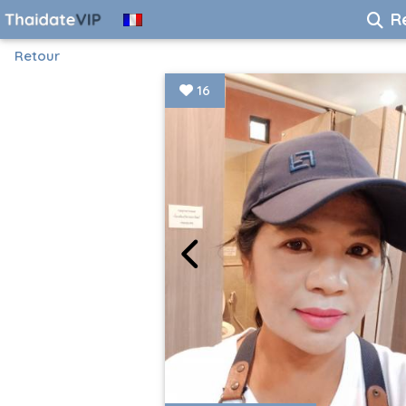
R
Retour
16