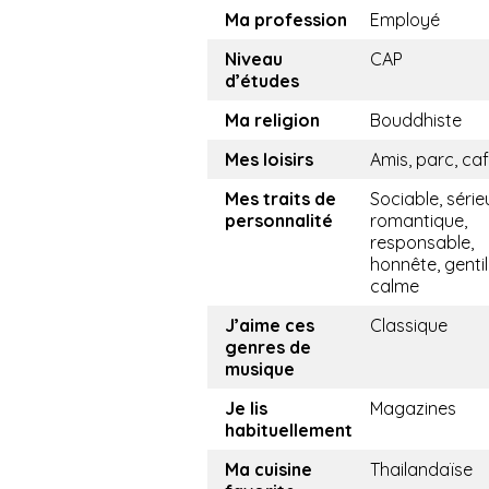
Ma profession
Employé
Niveau
CAP
d’études
Ma religion
Bouddhiste
Mes loisirs
Amis, parc, ca
Mes traits de
Sociable, série
personnalité
romantique,
responsable,
honnête, gentil
calme
J’aime ces
Classique
genres de
musique
Je lis
Magazines
habituellement
Ma cuisine
Thailandaïse