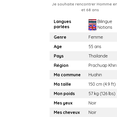
Je souhaite rencontrer Homme en
et 68 ans
Langues
Bilingue
parlées
Notions
Genre
Femme
Age
55 ans
Pays
Thaïlande
Région
Prachuap Khir
Ma commune
Huahin
Ma taille
150 cm (4.9 ft)
Mon poids
57 kg (126 lbs)
Mes yeux
Noir
Mes cheveux
Noir