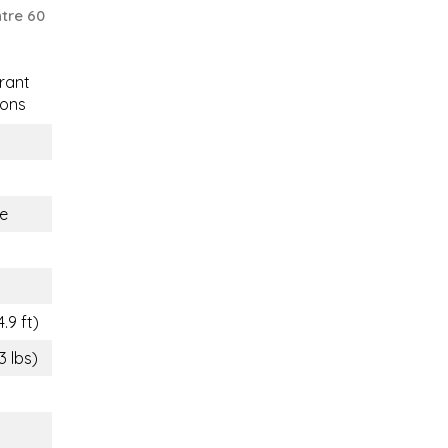
tre 60
rant
ons
e
.9 ft)
3 lbs)