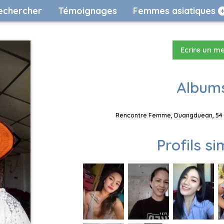
echercher
Témoignages
Femmes asiatiques
Ecrire un m
Albums
Rencontre Femme, Duangduean, 54 a
Profils si