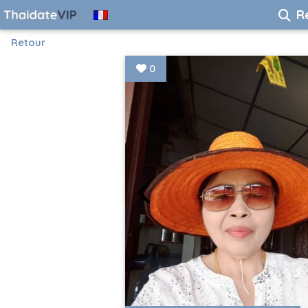
R
Retour
0