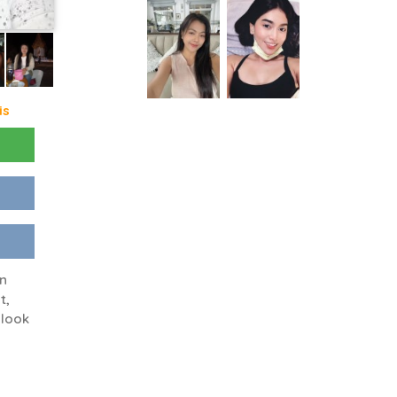
is
n
t,
 look