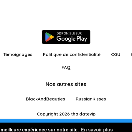
Témoignages
Politique de confidentialité
CGU
FAQ
Nos autres sites
BlackAndBeauties
RussianKisses
Copyright 2026 thaidatevip
ur avec fonctionnalités restreintes
Je m'inscris GR
 meilleure expérience sur notre site.
En savoir plus