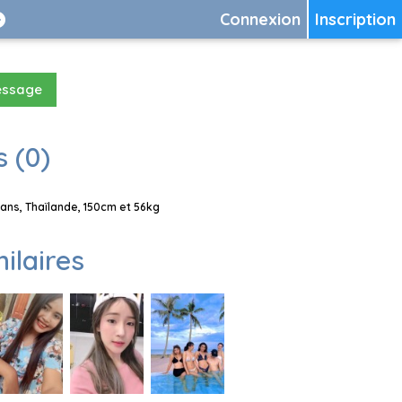
Connexion
Inscription
essage
 (0)
ns, Thaïlande, 150cm et 56kg
milaires