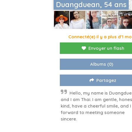
Duangduean, 54 ans
Connecté(e) il y a plus d'1 mo
Envoyer un flash
Albums
(0)
Partagez
Hello, my name is Duangdue
and I am Thai. I am gentle, hones
kind, have a cheerful smile, and I
forward to meeting someone
sincere.