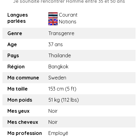
Je souhaite rencontrer Homme entre 35 et 50 ans
Langues
Courant
parlées
Notions
Genre
Transgenre
Age
37 ans
Pays
Thaïlande
Région
Bangkok
Ma commune
Sweden
Ma taille
153 cm (5 ft)
Mon poids
51 kg (112 lbs)
Mes yeux
Noir
Mes cheveux
Noir
Ma profession
Employé