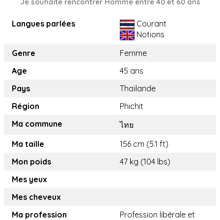
Je souhaite rencontrer Homme entre 40 et 60 ans
Langues parlées
Courant
Notions
Genre
Femme
Age
45 ans
Pays
Thaïlande
Région
Phichit
Ma commune
ไทย
Ma taille
156 cm (5.1 ft)
Mon poids
47 kg (104 lbs)
Mes yeux
Mes cheveux
Ma profession
Profession libérale et