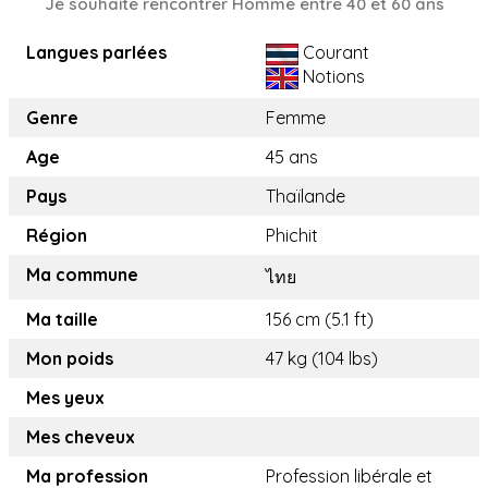
Je souhaite rencontrer Homme entre 40 et 60 ans
Langues parlées
Courant
Notions
Genre
Femme
Age
45 ans
Pays
Thaïlande
Région
Phichit
Ma commune
ไทย
Ma taille
156 cm (5.1 ft)
Mon poids
47 kg (104 lbs)
Mes yeux
Mes cheveux
Ma profession
Profession libérale et