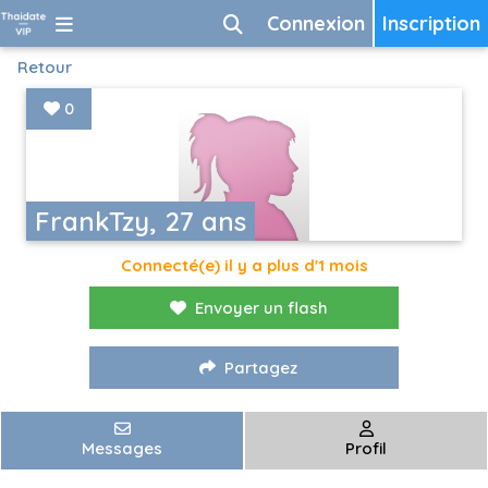
Connexion
Inscription
Retour
0
FrankTzy, 27 ans
Connecté(e) il y a plus d'1 mois
Envoyer un flash
Partagez
Messages
Profil