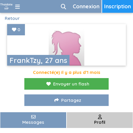
Connexion
Inscription
Retour
0
FrankTzy, 27 ans
Connecté(e) il y a plus d'1 mois
Envoyer un flash
Partagez
Messages
Profil