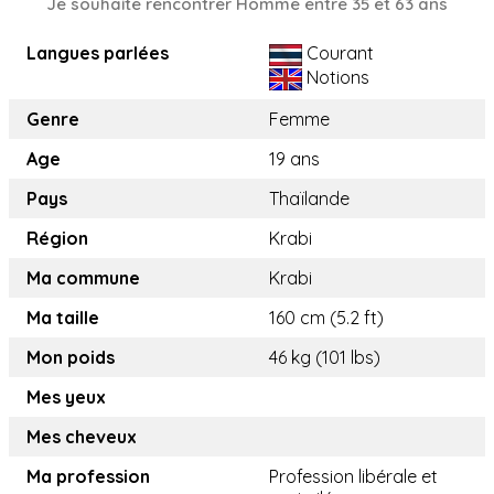
Je souhaite rencontrer Homme entre 35 et 63 ans
Langues parlées
Courant
Notions
Genre
Femme
Age
19 ans
Pays
Thaïlande
Région
Krabi
Ma commune
Krabi
Ma taille
160 cm (5.2 ft)
Mon poids
46 kg (101 lbs)
Mes yeux
Mes cheveux
Ma profession
Profession libérale et