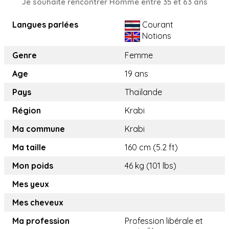
Je souhaite rencontrer Homme entre 35 et 63 ans
Langues parlées
Courant
Notions
Genre
Femme
Age
19 ans
Pays
Thaïlande
Région
Krabi
Ma commune
Krabi
Ma taille
160 cm (5.2 ft)
Mon poids
46 kg (101 lbs)
Mes yeux
Mes cheveux
Ma profession
Profession libérale et