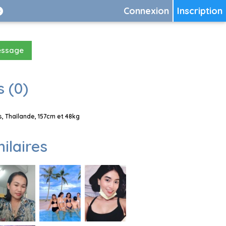
Connexion
Inscription
essage
 (0)
 Thaïlande, 157cm et 48kg
milaires