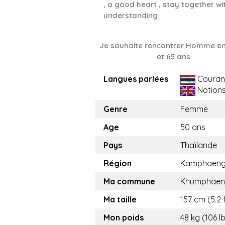
, a good heart , stay together wi
understanding
Je souhaite rencontrer Homme en
et 65 ans
Langues parlées
Couran
Notion
Genre
Femme
Age
50 ans
Pays
Thaïlande
Région
Kamphaeng
Ma commune
Khumphaen
Ma taille
157 cm (5.2 
Mon poids
48 kg (106 l