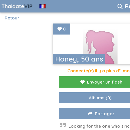
R
Retour
0
Honey, 50 ans
Connecté(e) il y a plus d'1 mo
Envoyer un flash
Albums
(0)
Partagez
Looking for the one who sinc