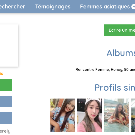
echercher
Témoignages
Femmes asiatiques
Ecrire un m
Albums
Rencontre Femme, Honey, 50 ans,
is
Profils si
erely