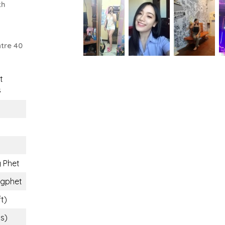
th
tre 40
t
s
 Phet
gphet
ft)
bs)