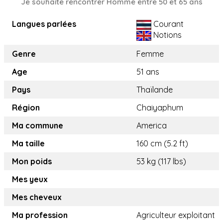
Je souhaite rencontrer Homme entre 50 et 65 ans
Langues parlées
Courant
Notions
Genre
Femme
Age
51 ans
Pays
Thaïlande
Région
Chaiyaphum
Ma commune
America
Ma taille
160 cm (5.2 ft)
Mon poids
53 kg (117 lbs)
Mes yeux
Mes cheveux
Ma profession
Agriculteur exploitant