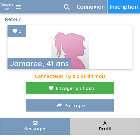
Connexion
Inscription
Retour
0
Jamaree, 41 ans
Connecté(e) il y a plus d'1 mois
Envoyer un flash
Partagez
Messages
Profil