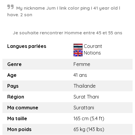
My nickname Jum I link color ping I 41 year old l
have. 2 son
Je souhaite rencontrer Homme entre 45 et 55 ans
Langues parlées
Courant
Notions
Genre
Femme
Age
41 ans
Pays
Thaïlande
Région
Surat Thani
Ma commune
Surattani
Ma taille
165 cm (5.4 ft)
Mon poids
65 kg (143 lbs)