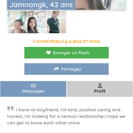
Jamnongk, 42 ans
Connecté(e) il y a plus d'1 mois
Envoyer un flash
Partagez
Messages
Profil
I have no boyfriend, I'm kind, positive caring and
honest, I'm looking for a serious relationship,I hape we
can get to know each other more