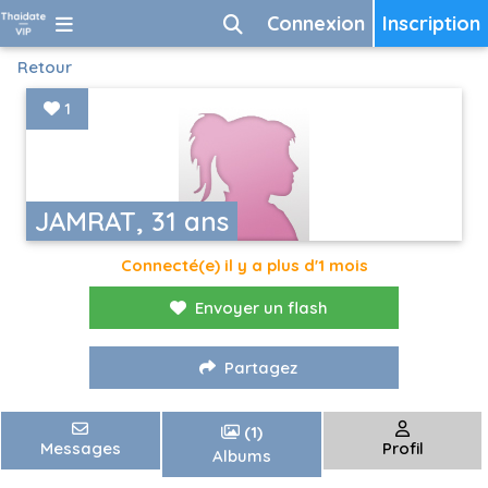
Connexion
Inscription
Retour
1
JAMRAT, 31 ans
Connecté(e) il y a plus d'1 mois
Envoyer un flash
Partagez
(1)
Messages
Profil
Albums