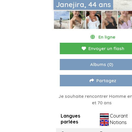
Janejira, 44 ans
En ligne
Envoyer un flash
Albums
(0)
Partagez
Je souhaite rencontrer Homme en
et 70 ans
Langues
Courant
parlées
Notions