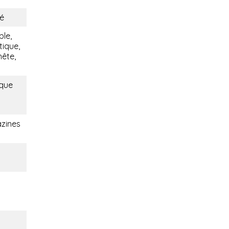
fé
ble,
tique,
nête,
ique
zines