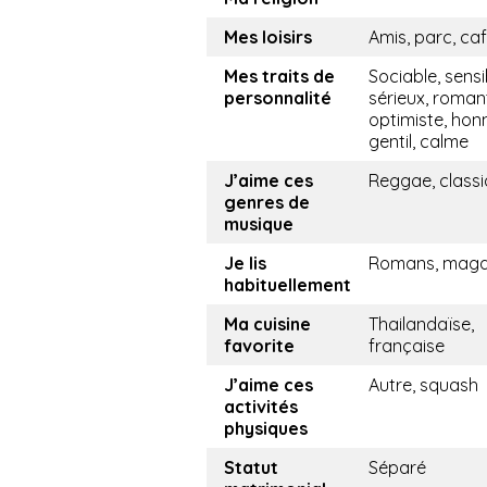
Mes loisirs
Amis, parc, ca
Mes traits de
Sociable, sensi
personnalité
sérieux, roman
optimiste, hon
gentil, calme
J’aime ces
Reggae, class
genres de
musique
Je lis
Romans, maga
habituellement
Ma cuisine
Thailandaïse,
favorite
française
J’aime ces
Autre, squash
activités
physiques
Statut
Séparé