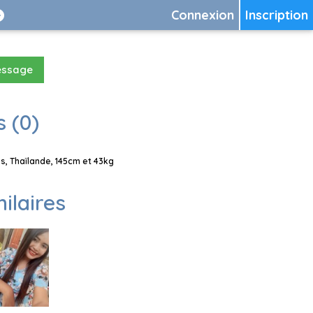
Connexion
Inscription
essage
 (0)
s, Thaïlande, 145cm et 43kg
milaires