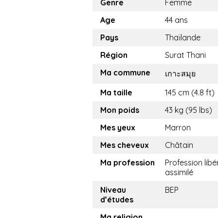
Genre
Femme
Age
44 ans
Pays
Thaïlande
Région
Surat Thani
Ma commune
เกาะสมุย
Ma taille
145 cm (4.8 ft)
Mon poids
43 kg (95 lbs)
Mes yeux
Marron
Mes cheveux
Châtain
Ma profession
Profession libé
assimilé
Niveau
BEP
d’études
Ma religion