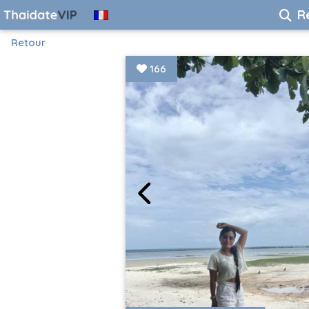
R
Retour
166