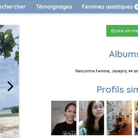
echercher
Témoignages
Femmes asiatiques
Ecrire un m
Albums
Rencontre Femme, Janejira, 44 an
Profils si