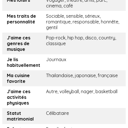
Mes loisirs
Voyager, théâtre, amis, parc,
cinema, café
Mes traits de
Sociable, sensible, sérieux,
personnalité
romantique, responsable, honnête,
gentil
J’aime ces
Pop-rock, hip hop, disco, country,
genres de
classique
musique
Je lis
Journaux
habituellement
Ma cuisine
Thailandaïse, japonaise, française
favorite
J’aime ces
Autre, volleyball, nager, basketball
activités
physiques
Statut
Célibataire
matrimonial