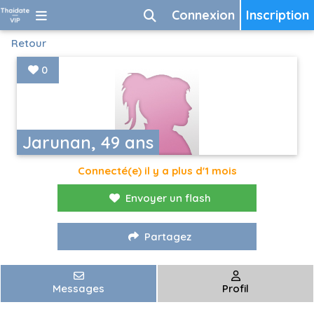
Connexion
Inscription
Retour
0
Jarunan, 49 ans
Connecté(e) il y a plus d'1 mois
Envoyer un flash
Partagez
Messages
Profil