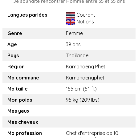
Je souhaite rencontrer Homme entre 35 et 55 ans
Langues parlées
Courant
Notions
Genre
Femme
Age
39 ans
Pays
Thaïlande
Région
Kamphaeng Phet
Ma commune
Kamphaengphet
Ma taille
155 cm (5.1 ft)
Mon poids
95 kg (209 lbs)
Mes yeux
Mes cheveux
Ma profession
Chef d'entreprise de 10