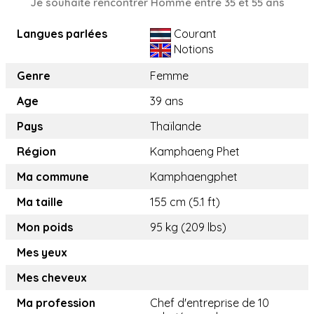
Je souhaite rencontrer Homme entre 35 et 55 ans
Langues parlées
Courant
Notions
Genre
Femme
Age
39 ans
Pays
Thaïlande
Région
Kamphaeng Phet
Ma commune
Kamphaengphet
Ma taille
155 cm (5.1 ft)
Mon poids
95 kg (209 lbs)
Mes yeux
Mes cheveux
Ma profession
Chef d'entreprise de 10