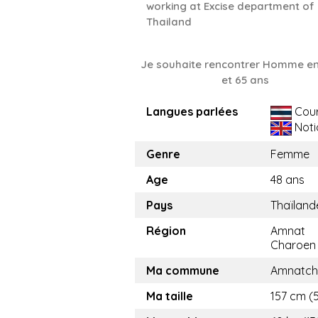
working at Excise department of
Thailand
Je souhaite rencontrer Homme en
et 65 ans
Langues parlées
Cou
Noti
Genre
Femme
Age
48 ans
Pays
Thaïland
Région
Amnat
Charoen
Ma commune
Amnatch
Ma taille
157 cm (5