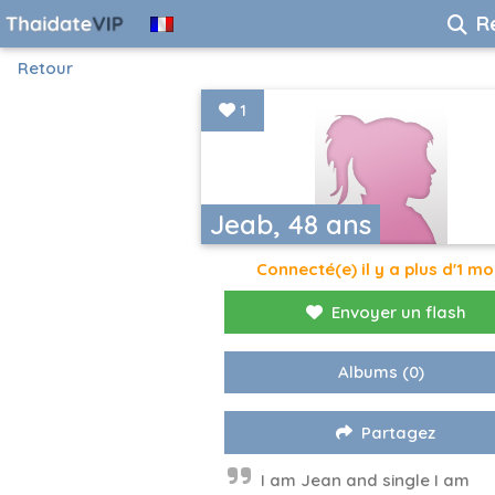
R
Retour
1
Jeab, 48 ans
Connecté(e) il y a plus d'1 mo
Envoyer un flash
Albums
(0)
Partagez
I am Jean and single I am