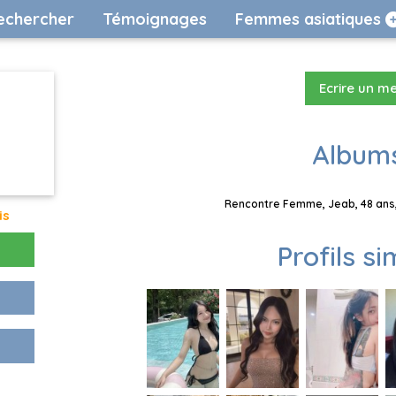
echercher
Témoignages
Femmes asiatiques
Ecrire un m
Albums
Rencontre Femme, Jeab, 48 ans,
is
Profils si