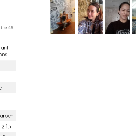
tre 45
rant
ons
e
aroen
.2 ft)