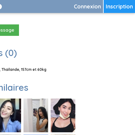
Connexion
Inscription
essage
 (0)
 Thaïlande, 157cm et 60kg
milaires