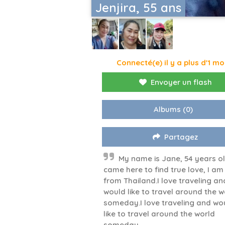
Jenjira, 55 ans
Connecté(e) il y a plus d'1 mo
Envoyer un flash
Albums
(0)
Partagez
My name is Jane, 54 years ol
came here to find true love, I am
from Thailand.I love traveling an
would like to travel around the w
someday.I love traveling and wo
like to travel around the world
someday.