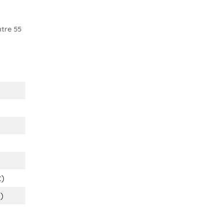
tre 55
t)
s)