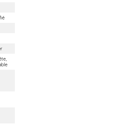
fié
er
te,
able