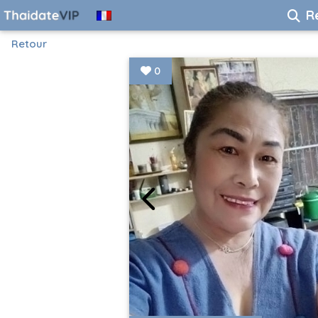
R
Retour
0