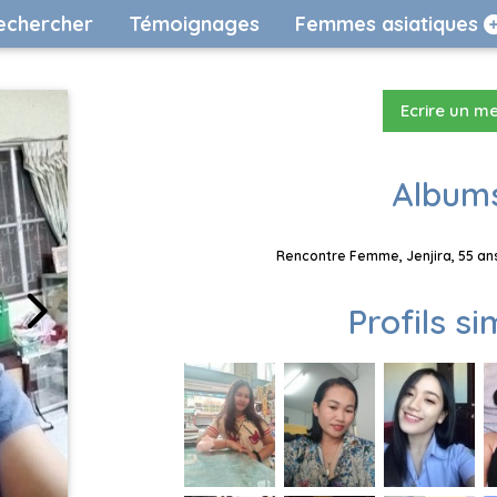
echercher
Témoignages
Femmes asiatiques
Ecrire un m
Albums
Rencontre Femme, Jenjira, 55 ans
Profils si