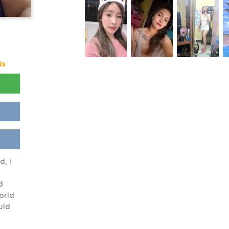
is
d, I
d
orld
uld