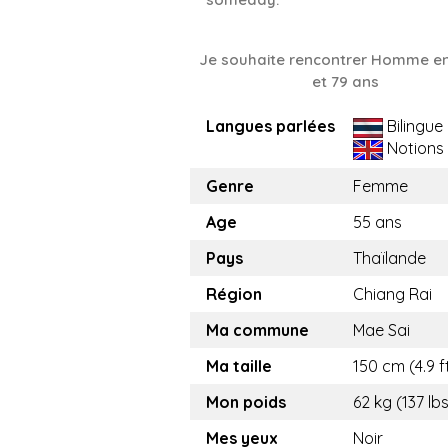
Je souhaite rencontrer Homme en
et 79 ans
Langues parlées
Bilingue
Notions
Genre
Femme
Age
55 ans
Pays
Thaïlande
Région
Chiang Rai
Ma commune
Mae Sai
Ma taille
150 cm (4.9 f
Mon poids
62 kg (137 lb
Mes yeux
Noir