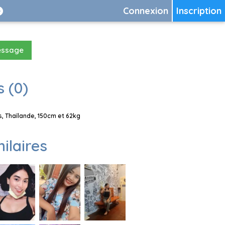
Connexion
Inscription
essage
 (0)
, Thaïlande, 150cm et 62kg
milaires