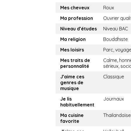
Mes cheveux
Roux
Ma profession
Ouvrier quali
Niveau d’études
Niveau BAC
Ma religion
Bouddhiste
Mes loisirs
Parc, voyag
Mes traits de
Calme, honnê
personnalité
sérieux, soci
J’aime ces
Classique
genres de
musique
Je lis
Journaux
habituellement
Ma cuisine
Thailandaïse
favorite