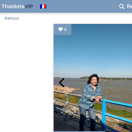
R
Retour
0