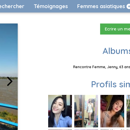
echercher
Témoignages
Femmes asiatiques
Ecrire un m
Albums
Rencontre Femme, Jenny, 63 ans,
Profils si