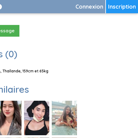
Connexion
Inscription
essage
 (0)
 Thaïlande, 159cm et 65kg
milaires