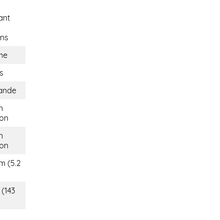
ant
ons
me
s
lande
n
on
n
on
m (5.2
 (143