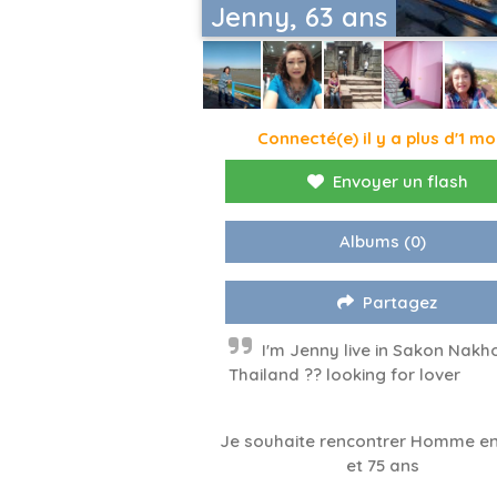
Jenny, 63 ans
Connecté(e) il y a plus d'1 mo
Envoyer un flash
Albums
(0)
Partagez
I'm Jenny live in Sakon Nakh
Thailand ?? looking for lover
Je souhaite rencontrer Homme en
et 75 ans