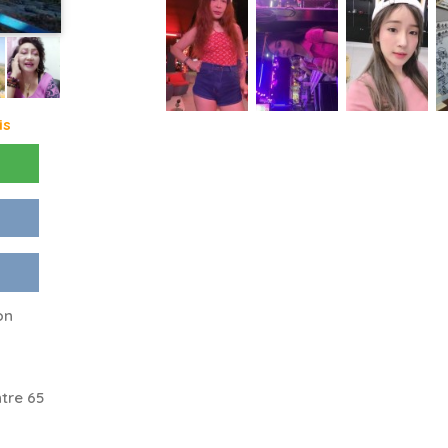
is
on
tre 65