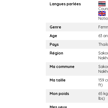
Langues parlées
Cour
Noti
Genre
Fem
Age
63 an
Pays
Thaï
Région
Sako
Nakh
Ma commune
Sako
Nakh
Ma taille
159 c
ft)
Mon poids
65 kg
lbs)
Mes yeux