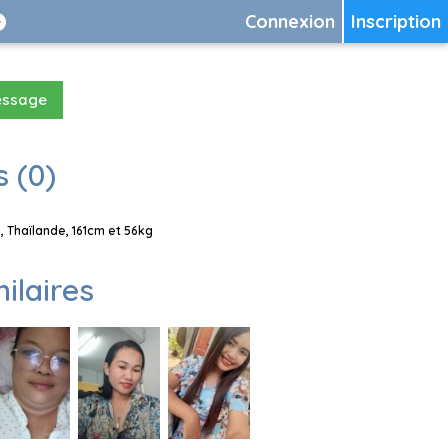
Connexion
Inscription
essage
 (0)
 Thaïlande, 161cm et 56kg
milaires