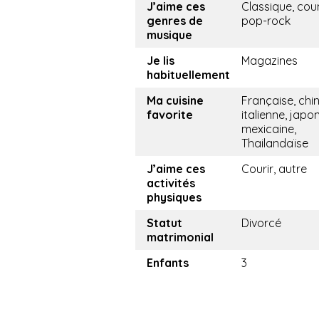
J’aime ces
Classique, cou
genres de
pop-rock
musique
Je lis
Magazines
habituellement
Ma cuisine
Française, chin
favorite
italienne, japo
mexicaine,
Thailandaïse
J’aime ces
Courir, autre
activités
physiques
Statut
Divorcé
matrimonial
Enfants
3