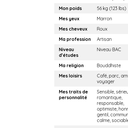
Mon poids
56 kg (123 lbs)
Mes yeux
Marron
Mes cheveux
Roux
Ma profession
Artisan
Niveau
Niveau BAC
d’études
Ma religion
Bouddhiste
Mes loisirs
Café, parc, ami
voyager
Mes traits de
Sensible, sérieu
personnalité
romantique,
responsable,
optimiste, hon
gentil, commun
calme, sociabl