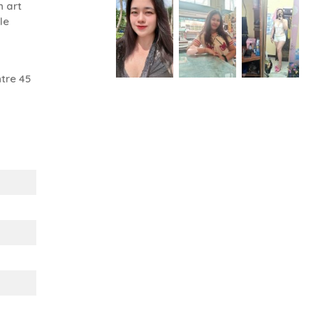
 art
le
tre 45