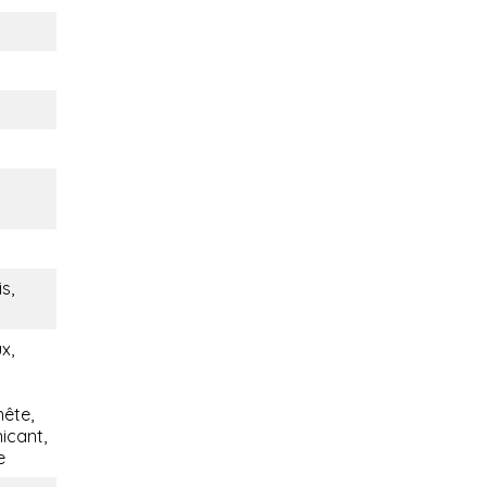
s,
x,
nête,
icant,
e