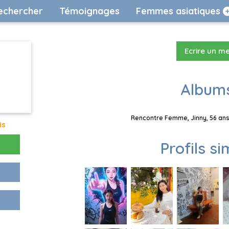
echercher
Témoignages
Femmes asiatiques
Ecrire un m
Albums
Rencontre Femme, Jinny, 56 ans,
is
Profils si