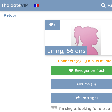
R
Retour
0
Jinny, 56 ans
Connecté(e) il y a plus d'1 mo
Envoyer un flash
Albums
(0)
Partagez
I'm single, looking for a true