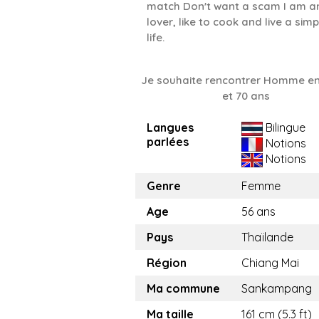
match Don't want a scam I am an
lover, like to cook and live a simp
life.
Je souhaite rencontrer Homme en
et 70 ans
Langues
Bilingue
parlées
Notions
Notions
Genre
Femme
Age
56 ans
Pays
Thaïlande
Région
Chiang Mai
Ma commune
Sankampang
Ma taille
161 cm (5.3 ft)