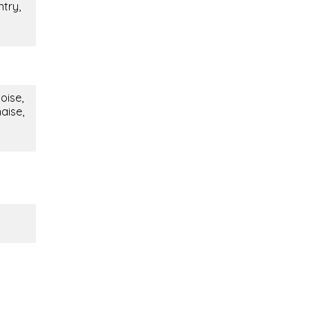
ntry,
oise,
naise,