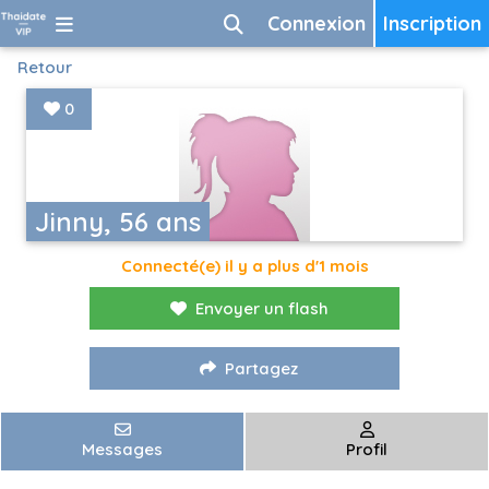
Connexion
Inscription
Retour
0
Jinny, 56 ans
Connecté(e) il y a plus d'1 mois
Envoyer un flash
Partagez
Messages
Profil