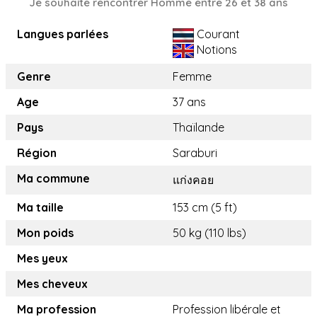
Je souhaite rencontrer Homme entre 26 et 38 ans
Langues parlées
Courant
Notions
Genre
Femme
Age
37 ans
Pays
Thaïlande
Région
Saraburi
Ma commune
แก่งคอย
Ma taille
153 cm (5 ft)
Mon poids
50 kg (110 lbs)
Mes yeux
Mes cheveux
Ma profession
Profession libérale et