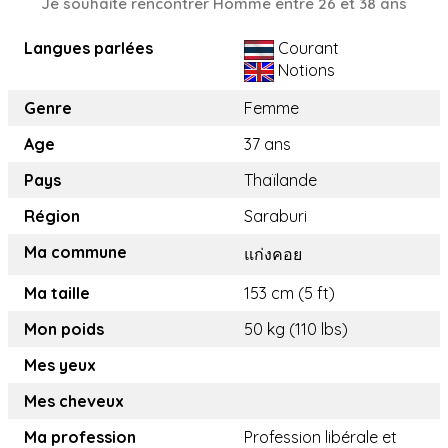
Je souhaite rencontrer Homme entre 26 et 38 ans
Langues parlées
Courant
Notions
Genre
Femme
Age
37 ans
Pays
Thaïlande
Région
Saraburi
Ma commune
แก่งคอย
Ma taille
153 cm (5 ft)
Mon poids
50 kg (110 lbs)
Mes yeux
Mes cheveux
Ma profession
Profession libérale et