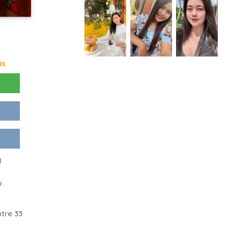
is
1
u.
tre 33