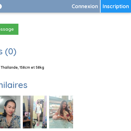
Connexion
Inscription
essage
 (0)
Thaïlande, 158cm et 58kg
milaires