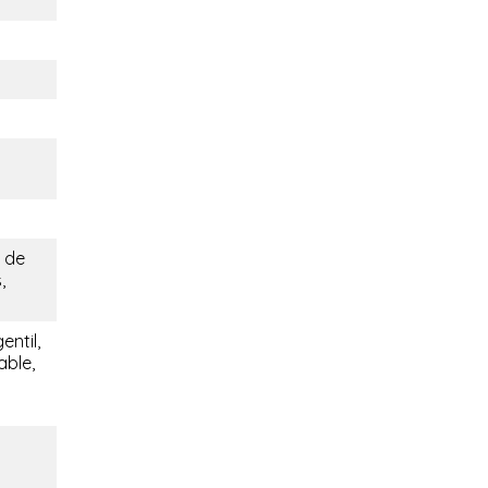
 de
,
entil,
able,