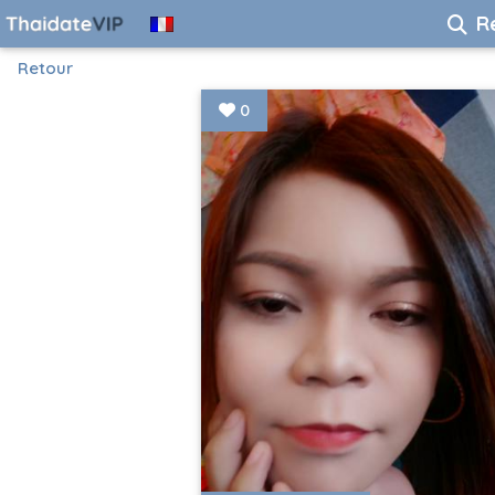
R
Retour
0