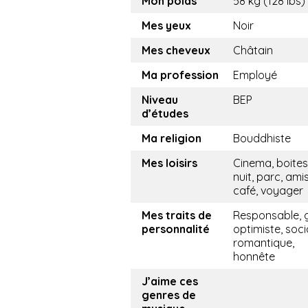
Mon poids
58 kg (128 lbs)
Mes yeux
Noir
Mes cheveux
Châtain
Ma profession
Employé
Niveau
BEP
d’études
Ma religion
Bouddhiste
Mes loisirs
Cinema, boites
nuit, parc, amis
café, voyager
Mes traits de
Responsable, g
personnalité
optimiste, soci
romantique,
honnête
J’aime ces
genres de