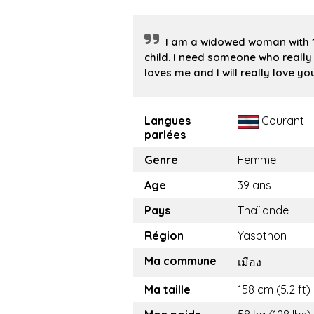
I am a widowed woman with 
child. I need someone who really
loves me and I will really love you
Langues
Courant
parlées
Genre
Femme
Age
39 ans
Pays
Thaïlande
Région
Yasothon
Ma commune
เมือง
Ma taille
158 cm (5.2 ft)