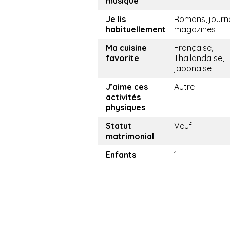
musique
Je lis
Romans, journ
habituellement
magazines
Ma cuisine
Française,
favorite
Thailandaïse,
japonaise
J’aime ces
Autre
activités
physiques
Statut
Veuf
matrimonial
Enfants
1