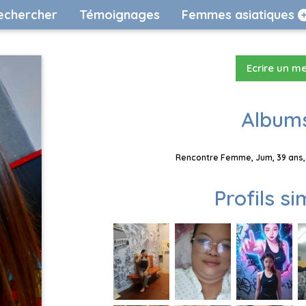
echercher
Témoignages
Femmes asiatiques
Ecrire un m
Albums
Rencontre Femme, Jum, 39 ans, 
Profils si