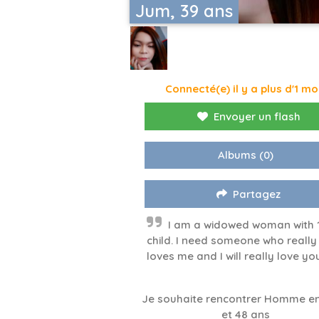
Jum, 39 ans
Connecté(e) il y a plus d'1 mo
Envoyer un flash
Albums
(0)
Partagez
I am a widowed woman with 
child. I need someone who really
loves me and I will really love yo
Je souhaite rencontrer Homme en
et 48 ans