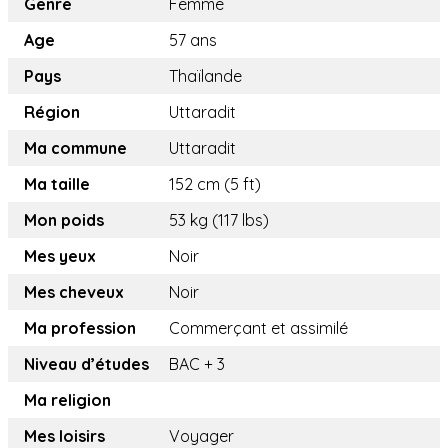
Genre
Femme
Age
57 ans
Pays
Thaïlande
Région
Uttaradit
Ma commune
Uttaradit
Ma taille
152 cm (5 ft)
Mon poids
53 kg (117 lbs)
Mes yeux
Noir
Mes cheveux
Noir
Ma profession
Commerçant et assimilé
Niveau d’études
BAC + 3
Ma religion
Mes loisirs
Voyager