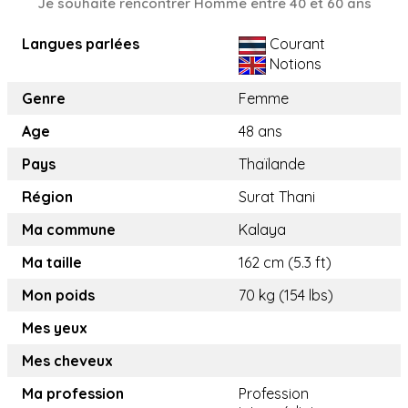
Je souhaite rencontrer Homme entre 40 et 60 ans
Langues parlées
Courant
Notions
Genre
Femme
Age
48 ans
Pays
Thaïlande
Région
Surat Thani
Ma commune
Kalaya
Ma taille
162 cm (5.3 ft)
Mon poids
70 kg (154 lbs)
Mes yeux
Mes cheveux
Ma profession
Profession