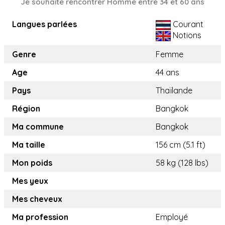
Je souhaite rencontrer Homme entre 34 et 60 ans
Langues parlées
Courant
Notions
Genre
Femme
Age
44 ans
Pays
Thaïlande
Région
Bangkok
Ma commune
Bangkok
Ma taille
156 cm (5.1 ft)
Mon poids
58 kg (128 lbs)
Mes yeux
Mes cheveux
Ma profession
Employé