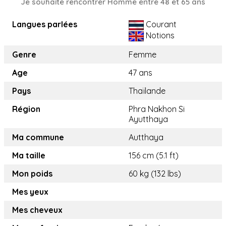
Je souhaite rencontrer Homme entre 48 et 65 ans
Langues parlées
Courant
Notions
Genre
Femme
Age
47 ans
Pays
Thaïlande
Région
Phra Nakhon Si
Ayutthaya
Ma commune
Autthaya
Ma taille
156 cm (5.1 ft)
Mon poids
60 kg (132 lbs)
Mes yeux
Mes cheveux