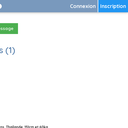
Connexion
Inscription
essage
 (1)
s, Thaïlande, 151cm et 60kg