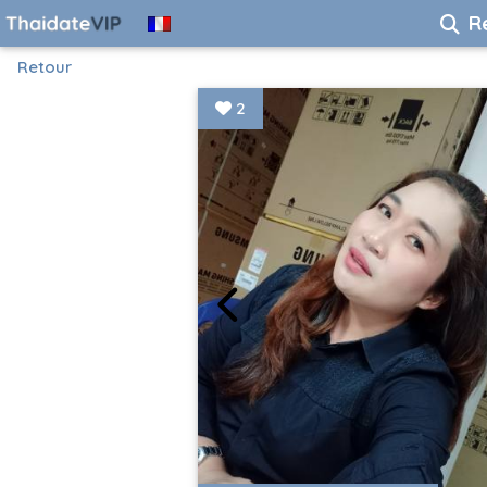
R
Retour
2