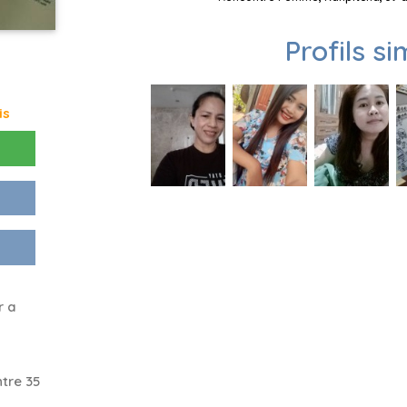
Profils si
is
r a
tre 35