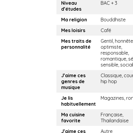
Niveau
BAC + 3
d’études
Ma religion
Bouddhiste
Mes loisirs
Café
Mes traits de
Gentil, honnête
personnalité
optimiste,
responsable,
romantique, sé
sensible, socia
J’aime ces
Classique, cou
genres de
hip hop
musique
Je lis
Magazines, r
habituellement
Ma cuisine
Française,
favorite
Thailandaïse
J’aime ces
Autre