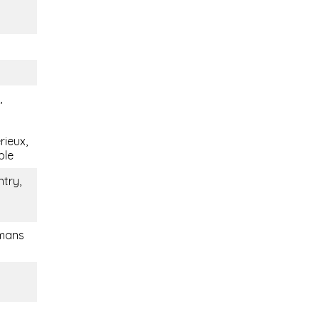
,
rieux,
ble
ntry,
omans