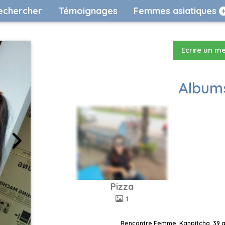
echercher
Témoignages
Femmes asiatiques
Ecrire un m
Albums
Pizza
1
Rencontre Femme, Kanpitcha, 39 an