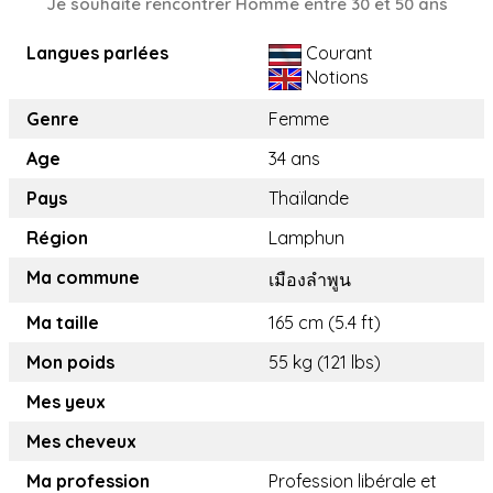
Je souhaite rencontrer Homme entre 30 et 50 ans
Langues parlées
Courant
Notions
Genre
Femme
Age
34 ans
Pays
Thaïlande
Région
Lamphun
Ma commune
เมืองลำพูน
Ma taille
165 cm (5.4 ft)
Mon poids
55 kg (121 lbs)
Mes yeux
Mes cheveux
Ma profession
Profession libérale et